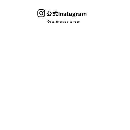
公式Instagram
@oto_riverside_terrace
〒444-0861
愛知県岡崎市上明大寺町２丁目14番1ほか