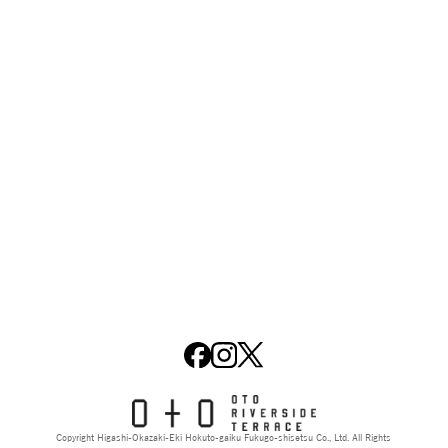
Copyright Higashi-Okazaki-Eki Hokuto-gaiku Fukugo-shisetsu Co., Ltd. All Rights