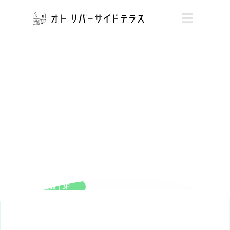
☰
SERVICE
美と健康、暮らしのサポートまで多彩なサービス店舗をご紹
介します
OTO CLUB
北館 | 3F