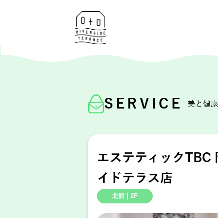
SERVICE
美と健
エステティックTBC
イドテラス店
北館 | 2F